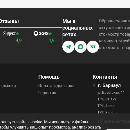
Отзывы
Мы в
Обращаем внима
социальных
актуализация ц
сетях
стоимости това
4,9
4,9
не является пуб
стоимость товар
Помощь
Контакты
г. Барнаул
дложения
Оплата и доставка
Гарантия
ул.Брестская, 11
ТРЦ Galaxy
ТРЦ Арена
ТРЦ Европа
г.Горно-Алтай
пользует файлы cookie. Мы используем файлы
 чтобы улучшить ваш опыт просмотра, анализировать
ТРЦ Панорама