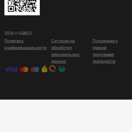
2026 © GSM22
Политика
Согласие на
Положение о
конфиденциальности
обработку
единой
персональных
программе
данных
лояльности