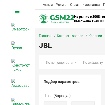
Акции
Услуги
Оплата и доставка
Г
Каталог
На рынке с 2008 го
Высажено +240 00
Смартфоны
Главная
Каталог товаров
Колонки
JBL
Dyson
По популярности
По алфавиту
Конструкторы LEGO
Подбор параметров
Аксессуары
Цена (Барнаул)
Видеоигры