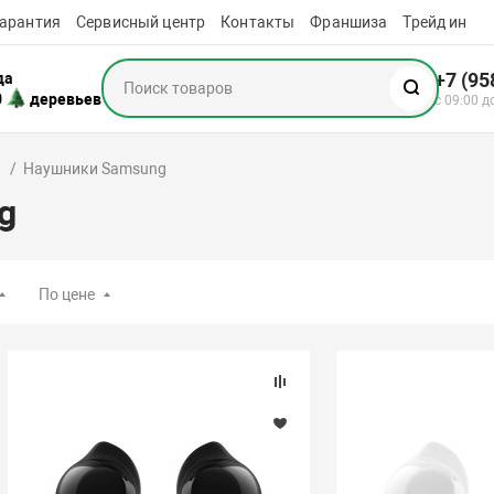
арантия
Сервисный центр
Контакты
Франшиза
Трейд ин
+7 (95
да
0
деревьев
с 09:00 д
Наушники Samsung
g
По цене