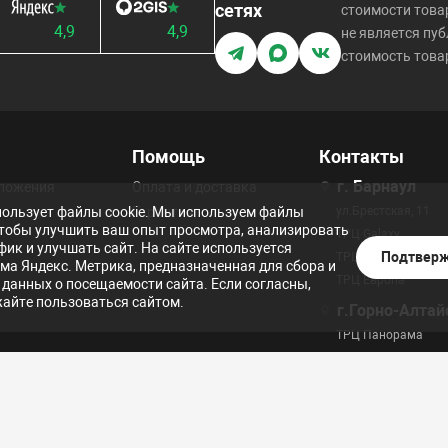
сетях
стоимости това
4,9
4,9
не является пуб
стоимость товар
Помощь
Контакты
г. Барнаул
дложения
Оплата и доставка
пользует файлы cookie. Мы используем файлы
Гарантия
ул.Брестская, 11
 чтобы улучшить ваш опыт просмотра, анализировать
ТРЦ Galaxy
фик и улучшать сайт. На сайте используется
Подтвер
ТРЦ Арена
ма Яндекс. Метрика, предназначенная для сбора и
ТРЦ Европа
 данных о посещаемости сайта. Если согласны,
айте пользоваться сайтом.
г.Горно-Алтай
ТРЦ Панорама
сти
Согласие на обработку персональных данных
Положение о