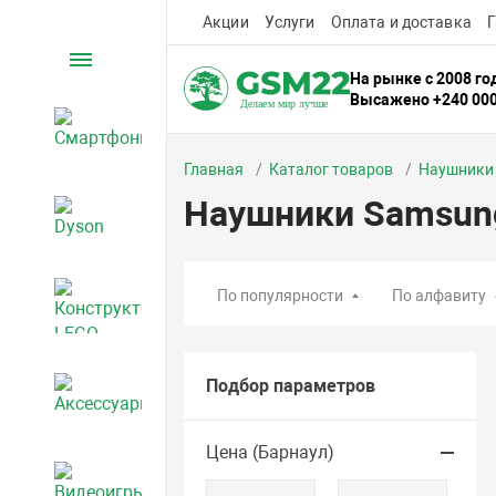
Акции
Услуги
Оплата и доставка
Г
Каталог
На рынке с 2008 го
Высажено +240 00
Смартфоны
Главная
Каталог товаров
Наушники
Наушники Samsun
Dyson
По популярности
По алфавиту
Конструкторы LEGO
Подбор параметров
Аксессуары
Цена (Барнаул)
Видеоигры