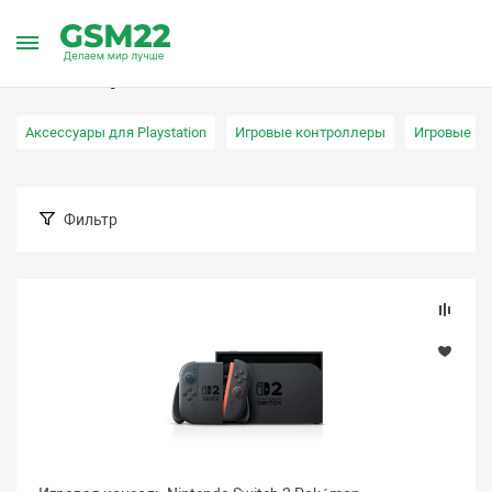
Главная
Каталог товаров
Видеоигры
Видеоигры
Аксессуары для Playstation
Игровые контроллеры
Игровые пр
Фильтр
Подбор параметров
Цена (Барнаул)