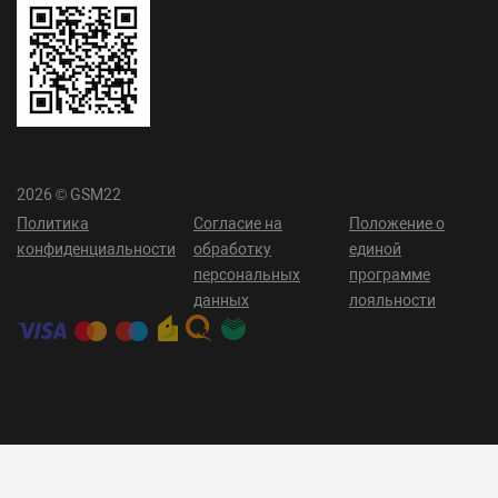
2026 © GSM22
Политика
Согласие на
Положение о
конфиденциальности
обработку
единой
персональных
программе
данных
лояльности