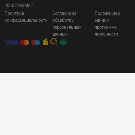
2026 © GSM22
Политика
Согласие на
Положение о
конфиденциальности
обработку
единой
персональных
программе
данных
лояльности