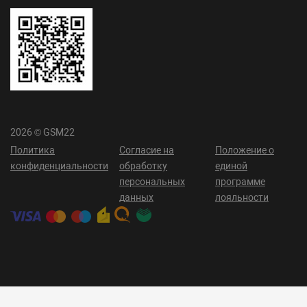
2026 © GSM22
Политика
Согласие на
Положение о
конфиденциальности
обработку
единой
персональных
программе
данных
лояльности