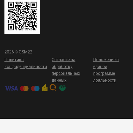
2026 © GSM22
Политика
Согласие на
Положение о
конфиденциальности
обработку
единой
персональных
программе
данных
лояльности