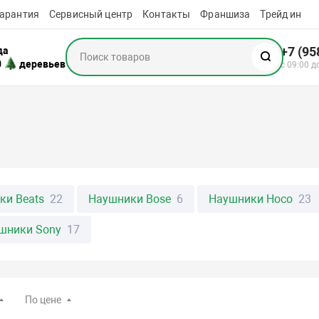
арантия
Сервисный центр
Контакты
Франшиза
Трейд ин
+7 (95
да
0
деревьев
с 09:00 д
ки Beats
22
Наушники Bose
6
Наушники Hoco
23
шники Sony
17
По цене