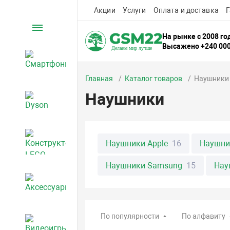
Акции
Услуги
Оплата и доставка
Г
Каталог
На рынке с 2008 го
Высажено +240 00
Смартфоны
Главная
Каталог товаров
Наушники
Наушники
Dyson
Конструкторы LEGO
Наушники Apple
16
Наушни
Наушники Samsung
15
Нау
Аксессуары
По популярности
По алфавиту
Видеоигры