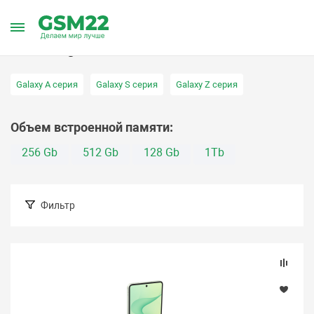
Главная
Каталог товаров
Смартфоны
Samsung
Samsung
Galaxy A серия
Galaxy S серия
Galaxy Z серия
Объем встроенной памяти:
256 Gb
512 Gb
128 Gb
1Tb
Фильтр
Подбор параметров
Цена (Барнаул)