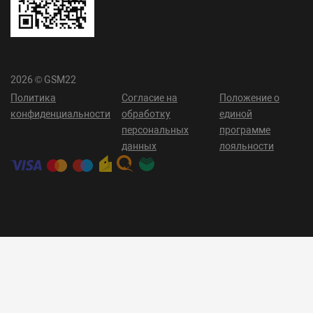
2026 © GSM22
Политика
Согласие на
Положение о
конфиденциальности
обработку
единой
персональных
программе
данных
лояльности