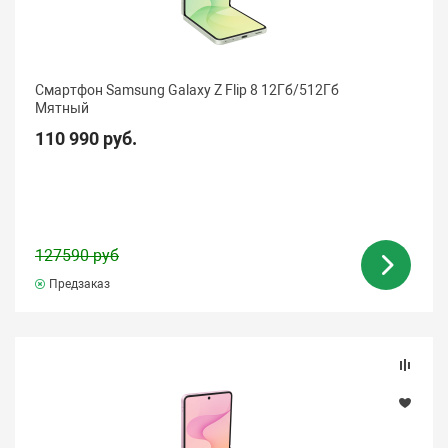
Фронтальная камера
Разъем для наушников
Смартфон Samsung Galaxy Z Flip 8 12Гб/512Гб
Мятный
Стандарт GSM
110 990 руб.
Интерфейсы
Процессор
127590 руб
Предзаказ
Количество ядер процессора
Объем оперативной памяти
Слот для карт памяти