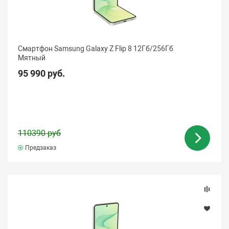
Смартфон Samsung Galaxy Z Flip 8 12Гб/256Гб
Мятный
Цвет
95 990 руб.
Количество SIM-карт
Тип экрана
110390 руб
Предзаказ
Диагональ
Размер изображения
Разрешения основных (тыловых) камер